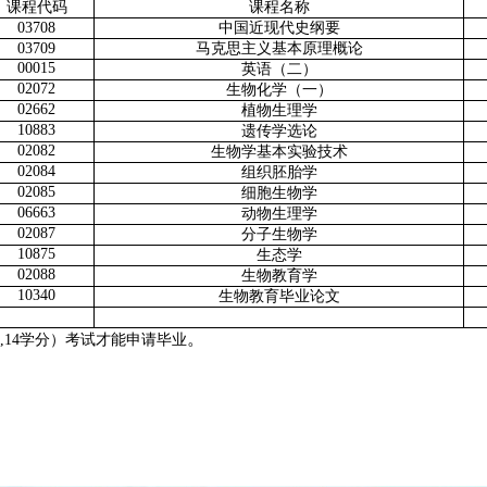
课程代码
课程名称
03708
中国近现代史纲要
03709
马克思主义基本原理概论
00015
英语（二）
02072
生物化学（一）
02662
植物生理学
10883
遗传学选论
02082
生物学基本实验技术
02084
组织胚胎学
02085
细胞生物学
06663
动物生理学
02087
分子生物学
10875
生态学
02088
生物教育学
10340
生物教育毕业论文
。
14学分）考试才能申请毕业