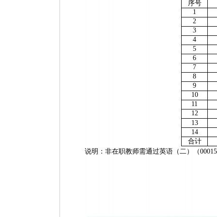
序号
1
2
3
4
5
6
7
8
9
10
11
12
13
14
合计
说明：非在职教师需通过英语（二）（00015,